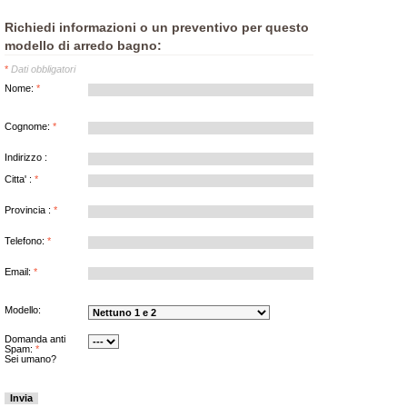
Richiedi informazioni o un preventivo per questo
modello di arredo bagno:
*
Dati obbligatori
Nome
:
*
Cognome
:
*
Indirizzo
:
Citta'
:
*
Provincia
:
*
Telefono:
*
Email
:
*
Modello:
Domanda anti
Spam
:
*
Sei umano?