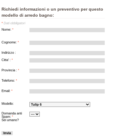
Richiedi informazioni o un preventivo per questo
modello di arredo bagno:
*
Dati obbligatori
Nome
:
*
Cognome
:
*
Indirizzo
:
Citta'
:
*
Provincia
:
*
Telefono:
*
Email
:
*
Modello:
Domanda anti
Spam
:
*
Sei umano?