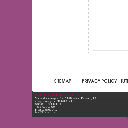
© 2003 - 2012 Il Ducato srl
Via Emilia Romagna, 32 - 61020 Gallo di Petriano (PU)
n° registro imprese PU 02059320412
cap.soc. 15.300,00 €. i.v.
+39 0722 357009
PIVA 02059320412
info@ilducato.com