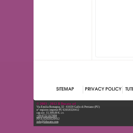
© 2003 - 2012 Il Ducato srl
Via Emilia Romagna, 32 - 61020 Gallo di Petriano (PU)
n° registro imprese PU 02059320412
cap.soc. 15.300,00 €. i.v.
+39 0722 357009
PIVA 02059320412
info@ilducato.com